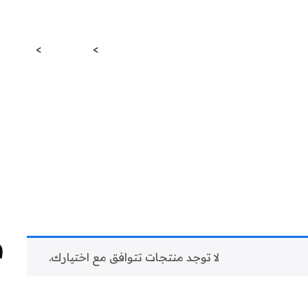
غير مصنف
المستقبل للمحاماه والاستشارات القانونية
>
المنتجات
>
غير م
ف
لا توجد منتجات تتوافق مع اختيارك.