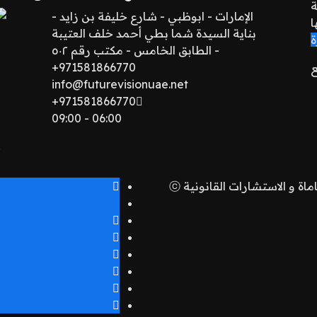
ة
الإمارات - ابوظبي - شارع خليفة بن زايد -
ا
بناية السيدة شما بطي أحمد خلف العتيبة
ة
- الطابق الخامس - مكتب رقم ٥٠٢
971581866770+
ع
info@futurevisionuae.net
971581866770+
06:00 - 09:00
 و الاستشارات القانونية ⓒ