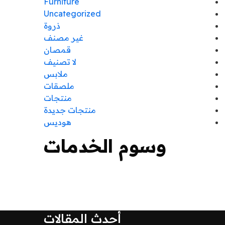
Furniture
Uncategorized
ذروة
غير مصنف
قمصان
لا تصنيف
ملابس
ملصقات
منتجات
منتجات جديدة
هوديس
وسوم الخدمات
أحدث المقالات