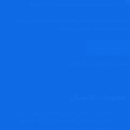
رؤية المستقبل للمحاماة و الاستشارات القانونية وجهتك
نحو تحقيق العدالة بأسمى معانيها
احجز استشارة
يتوفر لدينا جميع وسائل الدفع
معلومات الاتصال:
الإمارات - ابوظبي - شارع خليفة بن زايد - بناية
السيدة شما بطي أحمد خلف العتيبة - الطابق
الخامس - مكتب رقم ٥٠٢