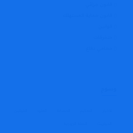
قانون جزائي
قانون حماية المستهلك
قوانين
متفرقات
محامي دفاع
وسوم
الاخبار
التحكيم
الحضانة
العقود
القوانين
المواريث
النفقة الزوجية