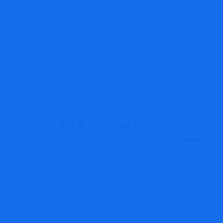
نجاح جديد في قضية جزائية تزوير
مستندات
futurevisionuae
18 يناير، 2025
قصة انتصار العدل: براءة موكلنا من تهمة التزوير في
يوم مشمس، دق جرس مكتب “رؤية المستقبل”
للمحاماة والاستشارات القانونية. كان يدق باب المكتب
السيد علي، وهو يحمل في عينيه...