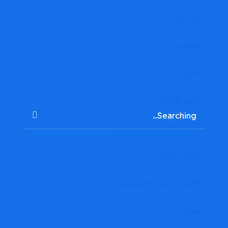
التحكيم
العقود
الميراث
عقود العمل
قانون الاحوال الشخصية
قانون جزائي
قانون حماية المستهلك
قوانين