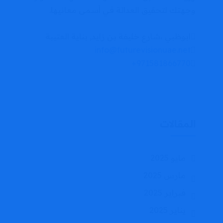
وجهتك لتحقيق العدالة في أسمى معانيها.
ابوظبي ،شارع خليفة بن زايد, بناية العتيبة
info@futurevisionuae.net
971581866770+
المقالات
مايو 2025
مارس 2025
فبراير 2025
يناير 2025