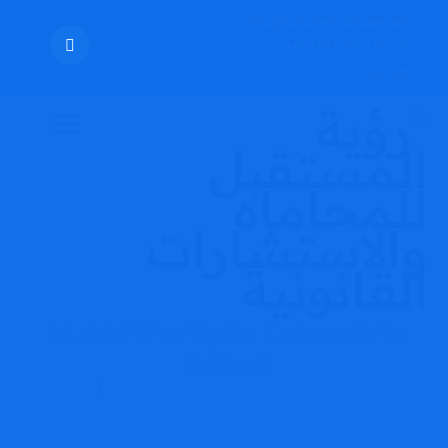
info@futurevisionuae.net
971581866770+
الإمارات
Portfolio Categorires:
القضايا
الجزائية
رؤية المستقبل للمحاماه والاستشارات القانونية
القضايا الجزائية