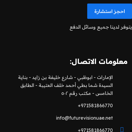
احجز استشارة
يتوفر لدينا جميع وسائل الدفع
معلومات الاتصال:
الإمارات - ابوظبي - شارع خليفة بن زايد - بناية
السيدة شما بطي أحمد خلف العتيبة - الطابق
الخامس - مكتب رقم ٥٠٢
971581866770+
info@futurevisionuae.net
971581866770+