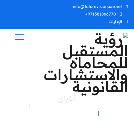
info@futurevisionuae.net
971581866770+
الإمارات
أخبار
رؤية المستقبل للمحاماه والاستشارات القانونية
أخبار
المدونة