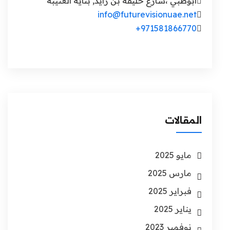
ابوظبي ،شارع خليفة بن زايد, بناية العتيبة
info@futurevisionuae.net
971581866770+
المقالات
مايو 2025
مارس 2025
فبراير 2025
يناير 2025
نوفمبر 2023