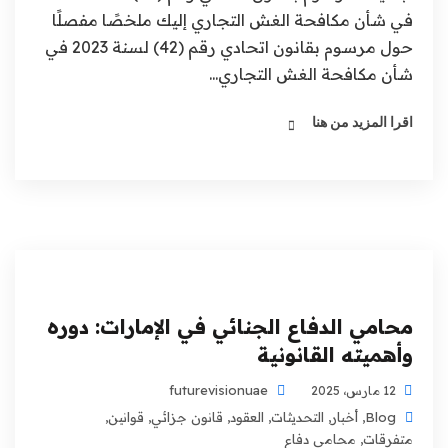
في شأن مكافحة الغش التجاري إليك ملخصًا مفصلًا
حول مرسوم بقانون اتحادي رقم (42) لسنة 2023 في
شأن مكافحة الغش التجاري...
اقرا المزيد من هنا
محامي الدفاع الجنائي في الإمارات: دوره
وأهميته القانونية
futurevisionuae
12 مارس، 2025
Blog
,
أخبار
,
التحديثات
,
العقود
,
قانون جزائي
,
قوانين
,
متفرقات
,
محامي دفاع