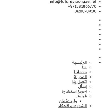
info@futurevisionuae.net
971581866770+
06:00-09:00
الرئيسية
عنا
خدماتنا
المدونة
اتصل بنا
إسأل
احجز استشارة
فريقنا
وليد عثمان
الشروط و الاحكام