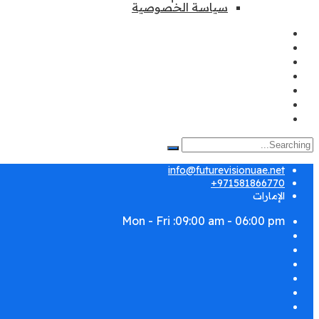
سياسة الخصوصية
Search
for:
info@futurevisionuae.net
971581866770+
الإمارات
Mon - Fri :09:00 am - 06:00 pm