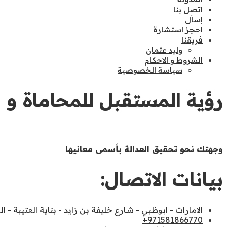
اتصل بنا
إسأل
احجز استشارة
فريقنا
وليد عثمان
الشروط و الاحكام
سياسة الخصوصية
رؤية المستقبل للمحاماة و ا
وجهتك نحو تحقيق العدالة بأسمى معانيها
بيانات الاتصال:
الامارات - ابوظبي - شارع خليفة بن زايد - بناية العتيبة - ا
971581866770+