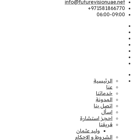
info@futurevisionuae.net
971581866770+
06:00-09:00
الرئيسية
عنا
خدماتنا
المدونة
اتصل بنا
إسأل
احجز استشارة
فريقنا
وليد عثمان
الشروط و الاحكام