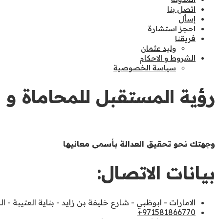
اتصل بنا
إسأل
احجز استشارة
فريقنا
وليد عثمان
الشروط و الاحكام
سياسة الخصوصية
رؤية المستقبل للمحاماة و ا
وجهتك نحو تحقيق العدالة بأسمى معانيها
بيانات الاتصال:
الامارات - ابوظبي - شارع خليفة بن زايد - بناية العتيبة - ا
971581866770+