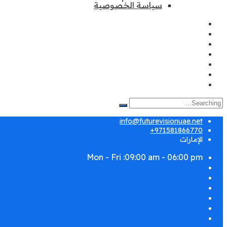
سياسة الخصوصية
info@futurevisionuae.net
971581866770+
الإمارات
Mon - Fri :09:00 am - 06:00 pm